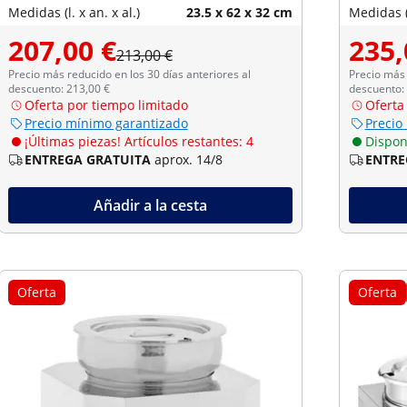
Medidas (l. x an. x al.)
23.5 x 62 x 32 cm
Medidas (l
207,00 €
235,
213,00 €
Precio más reducido en los 30 días anteriores al
Precio más 
descuento: 213,00 €
descuento:
Oferta por tiempo limitado
Oferta
Precio mínimo garantizado
Precio
¡Últimas piezas! Artículos restantes: 4
Dispon
ENTREGA GRATUITA
aprox. 14/8
ENTRE
Añadir a la cesta
Oferta
Oferta