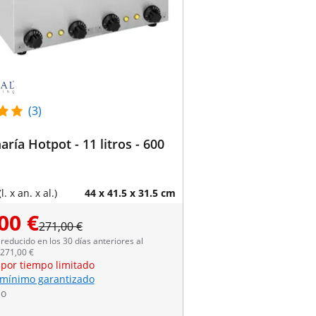
(3)
ría Hotpot - 11 litros - 600
. x an. x al.)
44 x 41.5 x 31.5 cm
00 €
271,00 €
reducido en los 30 días anteriores al
 271,00 €
 por tiempo limitado
 mínimo garantizado
do