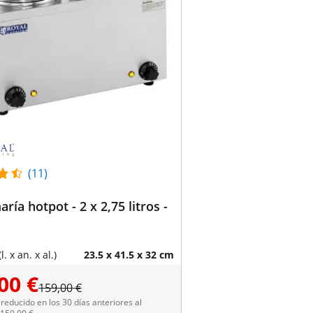
(11)
ría hotpot - 2 x 2,75 litros -
. x an. x al.)
23.5 x 41.5 x 32 cm
00 €
159,00 €
reducido en los 30 días anteriores al