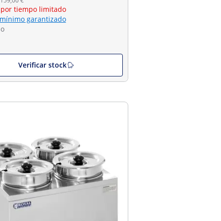
 159,00 €
 por tiempo limitado
 mínimo garantizado
do
Verificar stock