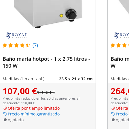
(7)
Baño maría hotpot - 1 x 2,75 litros -
Baño ma
150 W
W
Medidas (l. x an. x al.)
23.5 x 21 x 32 cm
Medidas (l
107,00 €
264,
110,00 €
Precio más reducido en los 30 días anteriores al
Precio más 
descuento: 110,00 €
descuento:
Oferta por tiempo limitado
Oferta
Precio mínimo garantizado
Precio
Agotado
Agota