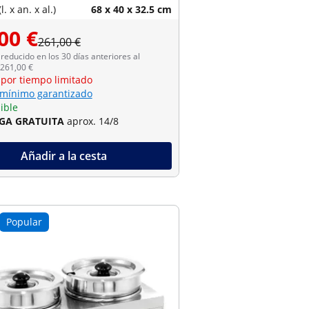
. x an. x al.)
68 x 40 x 32.5 cm
00 €
261,00 €
reducido en los 30 días anteriores al
 261,00 €
 por tiempo limitado
 mínimo garantizado
ible
GA GRATUITA
aprox. 14/8
Añadir a la cesta
Popular