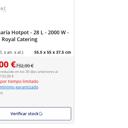
ría Hotpot - 28 L - 2000 W -
- Royal Catering
. x an. x al.)
55.5 x 55 x 37.5 cm
00 €
732,00 €
reducido en los 30 días anteriores al
 732,00 €
 por tiempo limitado
 mínimo garantizado
do
Verificar stock