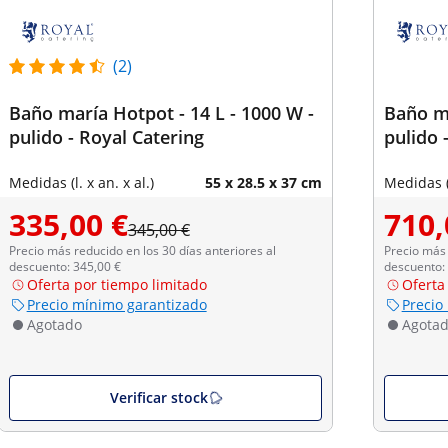
(2)
Baño maría Hotpot - 14 L - 1000 W -
Baño ma
pulido - Royal Catering
pulido 
Medidas (l. x an. x al.)
55 x 28.5 x 37 cm
Medidas (l
335,00 €
710,
345,00 €
Precio más reducido en los 30 días anteriores al
Precio más 
descuento: 345,00 €
descuento:
Oferta por tiempo limitado
Oferta
Precio mínimo garantizado
Precio
Agotado
Agota
Verificar stock