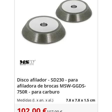
Disco afilador - SD230 - para
afiladora de brocas MSW-GGDS-
750R - para carburo
Medidas (l. x an. x al.)
7.8 x 7.8 x 1.5 cm
102,00 €
107,00 €