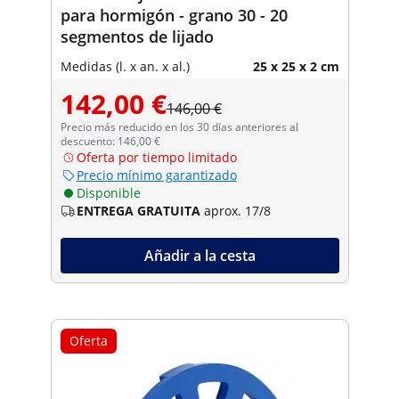
para hormigón - grano 30 - 20
segmentos de lijado
Medidas (l. x an. x al.)
25 x 25 x 2 cm
142,00 €
146,00 €
Precio más reducido en los 30 días anteriores al
descuento: 146,00 €
Oferta por tiempo limitado
Precio mínimo garantizado
Disponible
ENTREGA GRATUITA
aprox. 17/8
Añadir a la cesta
Oferta